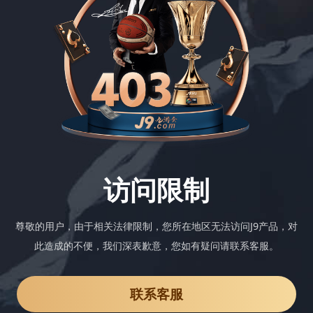
访问限制
尊敬的用户，由于相关法律限制，您所在地区无法访问J9产品，对
此造成的不便，我们深表歉意，您如有疑问请联系客服。
联系客服